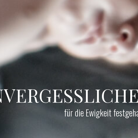
NVERGESSLICH
für die Ewigkeit festgeh