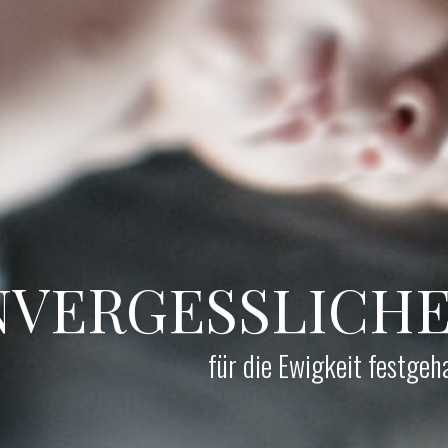
NVERGESSLICH
für die Ewigkeit festgeh