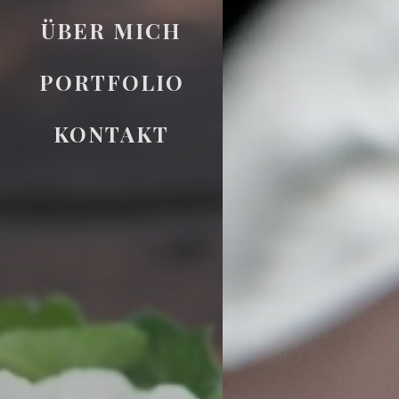
ÜBER MICH
PORTFOLIO
KONTAKT