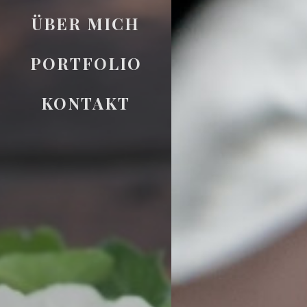
ÜBER MICH
PORTFOLIO
KONTAKT