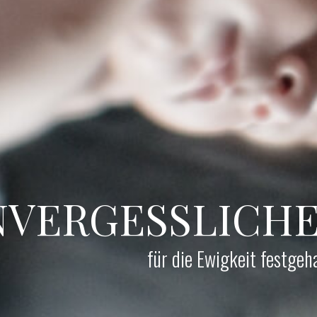
NVERGESSLICH
für die Ewigkeit festgeh