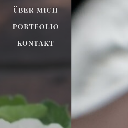
ÜBER MICH
PORTFOLIO
KONTAKT